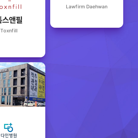
Lawfirm Daehwan
톡스앤필
Toxnfill