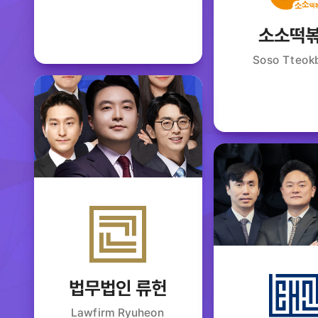
소소떡
Soso Tteok
법무법인 류헌
Lawfirm Ryuheon