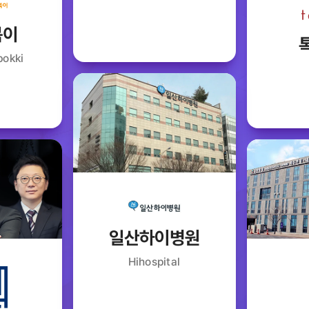
볶이
bokki
일산하이병원
Hihospital