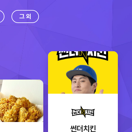
그 외
썬더치킨