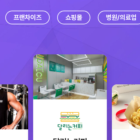
프랜차이즈
쇼핑몰
병원/의료업