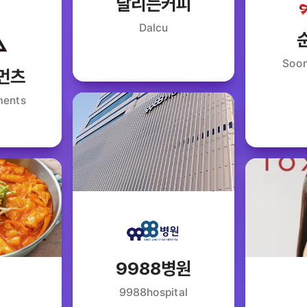
달리는커피
Dalcu
Soon
먼츠
ments
9988병원
9988hospital