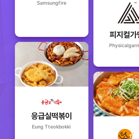
Samsungfire
피지컬가
Physicalgar
응급실떡볶이
Eung Tteokbokki